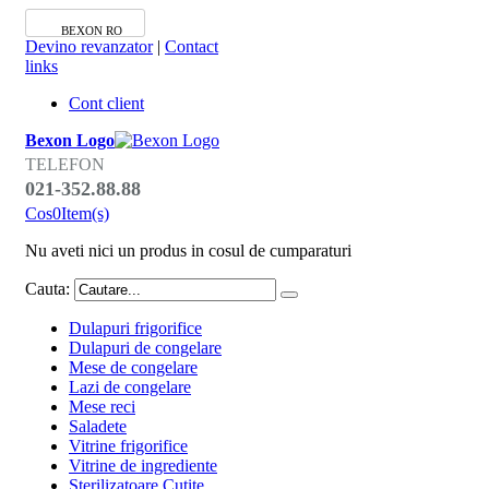
BEXON RO
Devino revanzator
|
Contact
links
Cont client
Bexon Logo
TELEFON
021-352.88.88
Cos
0
Item(s)
Nu aveti nici un produs in cosul de cumparaturi
Cauta:
Dulapuri frigorifice
Dulapuri de congelare
Mese de congelare
Lazi de congelare
Mese reci
Saladete
Vitrine frigorifice
Vitrine de ingrediente
Sterilizatoare Cutite