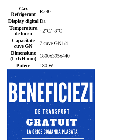
Gaz
R290
Refrigerant
Display digital
Da
Temperatura
+2°C/+8°C
de lucru
Capacitate
7 cuve GN1/4
cuve GN
Dimensiune
1800x395x440
(LxlxH mm)
Putere
180 W