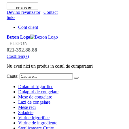
BEXON RO
Devino revanzator
|
Contact
links
Cont client
Bexon Logo
TELEFON
021-352.88.88
Cos
0
Item(s)
Nu aveti nici un produs in cosul de cumparaturi
Cauta:
Dulapuri frigorifice
Dulapuri de congelare
Mese de congelare
Lazi de congelare
Mese reci
Saladete
Vitrine frigorifice
Vitrine de ingrediente
Sterilizatoare Cutite