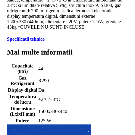
38°C si umiditate relativa 55%), structura inox AISI304, gaz
refrigerant R290, refrigerare statica, termostat electronic,
display temperatura digital, dimensiuni externe
1500x330x440mm, alimentare 220V, putere 125W, greutate
43kg *CUVELE NU SUNT INCLUSE.
Specificatii tehnice
Mai multe informatii
Capacitate
44
(litri)
Gaz
R290
Refrigerant
Display digital
Da
Temperatura
+2°C/+8°C
de lucru
Dimensiune
1500x330x440
(LxlxH mm)
Putere
125 W